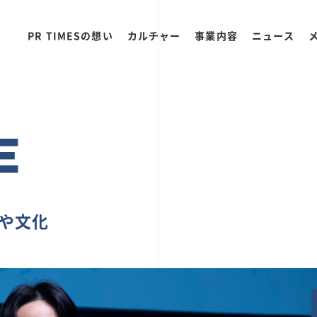
PR TIMESの想い
カルチャー
事業内容
ニュース
E
ちや文化