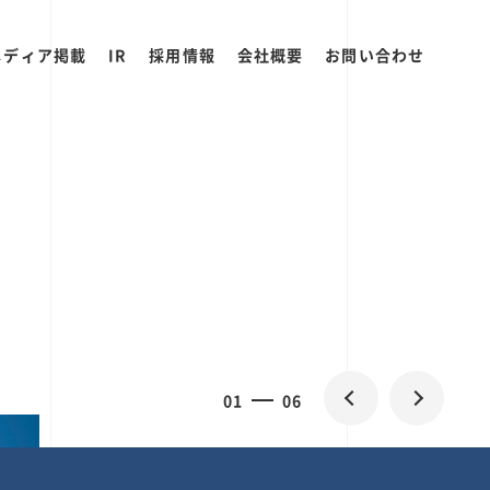
メディア掲載
IR
採用情報
会社概要
お問い合わせ
0
1
06