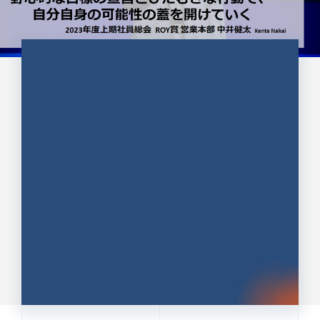
CULTURE 37
野心的な目標の宣言とひたむきな
行動で、自分自身の可能性の蓋を
開けていく ｜2023年度上期社...
中井 健太（なかい けんた）（PR TIMES 第二営業本
部副部長）
DATE:2024.01.17
セールス
新卒 総合職
社員インタビュー
PR TIMES