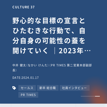
CULTURE 30
逆境では自分のスタン
スを変え“予想を裏切
り、期待を超える”【真
輔塾・前編】
山田真輔（やまだ しんすけ）（執行役員 兼 Jooto事業部
長）
DATE:2023.09.08
カルチャー
CxO
キャリア入社
Jooto