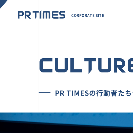
CORPORATE SITE
CULTUR
PR TIMESの行動者た