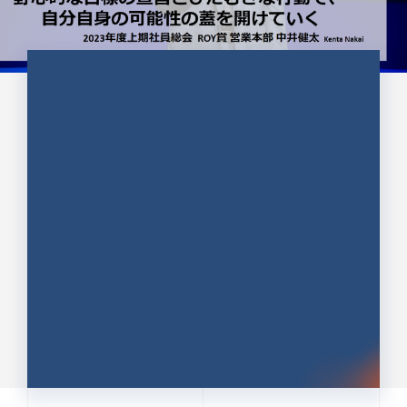
CULTURE 37
野心的な目標の宣言とひたむきな
行動で、自分自身の可能性の蓋を
開けていく ｜2023年度上期社...
中井 健太（なかい けんた）（PR TIMES 第二営業本
部副部長）
DATE:2024.01.17
セールス
新卒 総合職
社員インタビュー
PR TIMES