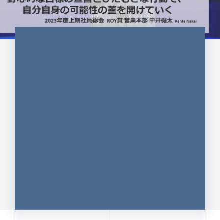
CULTURE 37
野心的な目標の宣言とひたむきな
行動で、自分自身の可能性の蓋を
開けていく ｜2023年度上期社...
中井 健太（なかい けんた）（PR TIMES 第二営業本
部副部長）
DATE:2024.01.17
セールス
新卒 総合職
社員インタビュー
PR TIMES