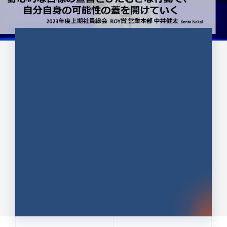
CULTURE 37
野心的な目標の宣言とひたむきな
行動で、自分自身の可能性の蓋を
開けていく ｜2023年度上期社...
中井 健太（なかい けんた）（PR TIMES 第二営業本
部副部長）
DATE:2024.01.17
セールス
新卒 総合職
社員インタビュー
PR TIMES