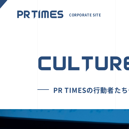
CORPORATE SITE
CULTUR
PR TIMESの行動者た