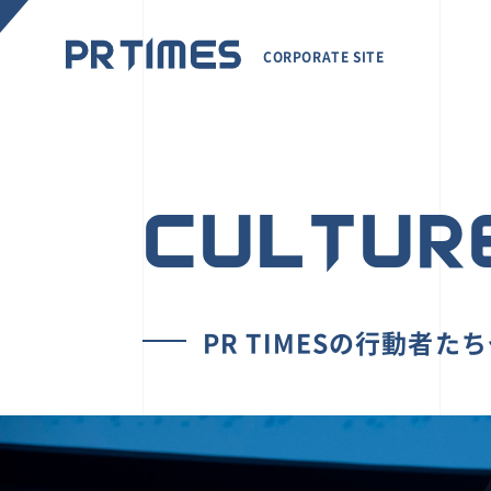
CORPORATE SITE
CULTUR
PR TIMESの行動者た