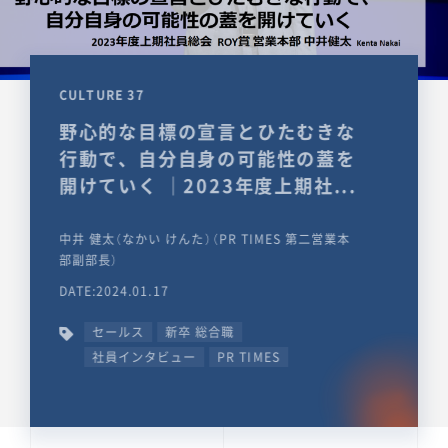
CULTURE 37
野心的な目標の宣言とひたむきな
行動で、自分自身の可能性の蓋を
開けていく ｜2023年度上期社...
中井 健太（なかい けんた）（PR TIMES 第二営業本
部副部長）
DATE:2024.01.17
セールス
新卒 総合職
社員インタビュー
PR TIMES