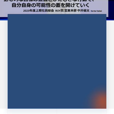
CULTURE 37
野心的な目標の宣言とひたむきな
行動で、自分自身の可能性の蓋を
開けていく ｜2023年度上期社...
中井 健太（なかい けんた）（PR TIMES 第二営業本
部副部長）
DATE:2024.01.17
セールス
新卒 総合職
社員インタビュー
PR TIMES