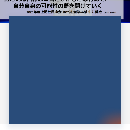
CULTURE 37
野心的な目標の宣言とひたむきな
行動で、自分自身の可能性の蓋を
開けていく ｜2023年度上期社...
中井 健太（なかい けんた）（PR TIMES 第二営業本
部副部長）
DATE:2024.01.17
セールス
新卒 総合職
社員インタビュー
PR TIMES