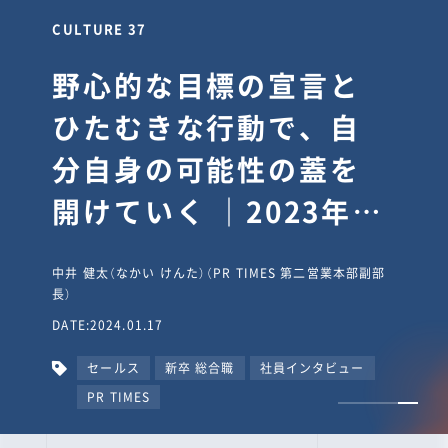
CULTURE 37
野心的な目標の宣言と
ひたむきな行動で、自
分自身の可能性の蓋を
開けていく ｜2023年度
上期社員総会受賞イン
中井 健太（なかい けんた）（PR TIMES 第二営業本部副部
タビュー #PR
長）
DATE:2024.01.17
TIMESな人たち
セールス
新卒 総合職
社員インタビュー
PR TIMES