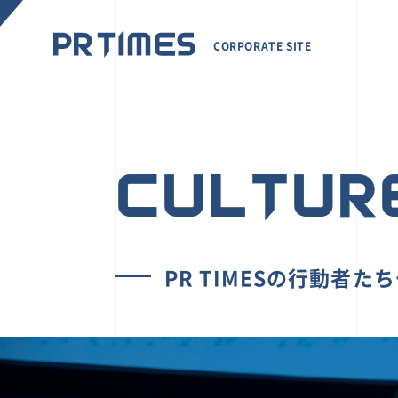
CORPORATE SITE
CULTUR
PR TIMESの行動者た