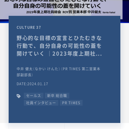
CULTURE 37
野心的な目標の宣言とひたむきな
行動で、自分自身の可能性の蓋を
開けていく ｜2023年度上期社...
中井 健太（なかい けんた）（PR TIMES 第二営業本
部副部長）
DATE:2024.01.17
セールス
新卒 総合職
社員インタビュー
PR TIMES