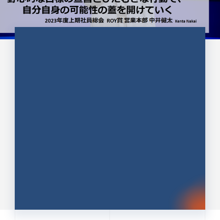
CULTURE 37
野心的な目標の宣言とひたむきな
行動で、自分自身の可能性の蓋を
開けていく ｜2023年度上期社...
中井 健太（なかい けんた）（PR TIMES 第二営業本
部副部長）
DATE:2024.01.17
セールス
新卒 総合職
社員インタビュー
PR TIMES