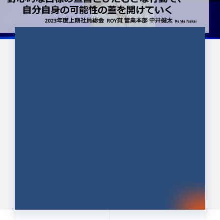
CULTURE 37
野心的な目標の宣言とひたむきな
行動で、自分自身の可能性の蓋を
開けていく ｜2023年度上期社...
中井 健太（なかい けんた）（PR TIMES 第二営業本
部副部長）
DATE:2024.01.17
セールス
新卒 総合職
社員インタビュー
PR TIMES