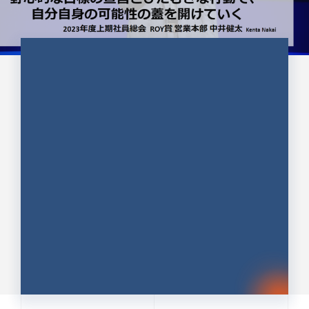
CULTURE 37
野心的な目標の宣言とひたむきな
行動で、自分自身の可能性の蓋を
開けていく ｜2023年度上期社...
中井 健太（なかい けんた）（PR TIMES 第二営業本
部副部長）
DATE:2024.01.17
セールス
新卒 総合職
社員インタビュー
PR TIMES