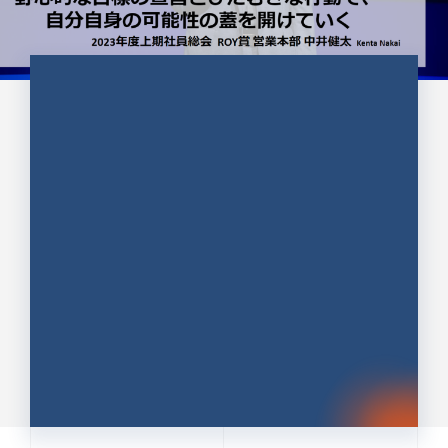
CULTURE 37
野心的な目標の宣言とひたむきな
行動で、自分自身の可能性の蓋を
開けていく ｜2023年度上期社...
中井 健太（なかい けんた）（PR TIMES 第二営業本
部副部長）
DATE:2024.01.17
セールス
新卒 総合職
社員インタビュー
PR TIMES