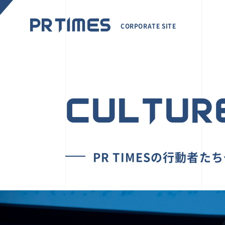
CORPORATE SITE
CULTUR
PR TIMESの行動者た