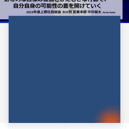
CULTURE 37
野心的な目標の宣言とひたむきな
行動で、自分自身の可能性の蓋を
開けていく ｜2023年度上期社...
中井 健太（なかい けんた）（PR TIMES 第二営業本
部副部長）
DATE:2024.01.17
セールス
新卒 総合職
社員インタビュー
PR TIMES