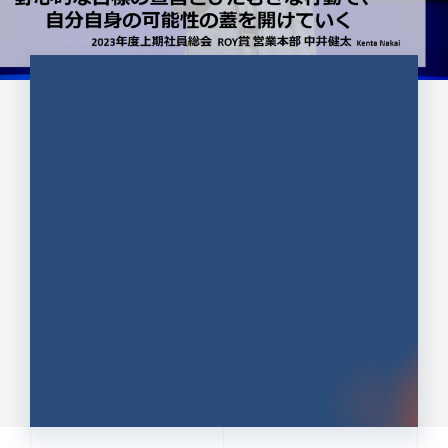
CULTURE 37
野心的な目標の宣言とひたむきな
行動で、自分自身の可能性の蓋を
開けていく ｜2023年度上期社...
中井 健太（なかい けんた）（PR TIMES 第二営業本
部副部長）
DATE:2024.01.17
セールス
新卒 総合職
社員インタビュー
PR TIMES