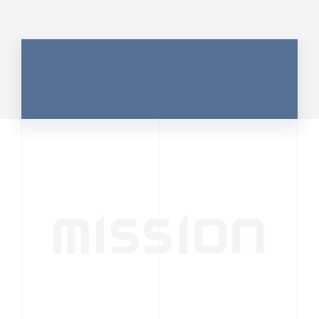
MISSION
行動者発の情報が、
人の心を揺さぶる
時代へ