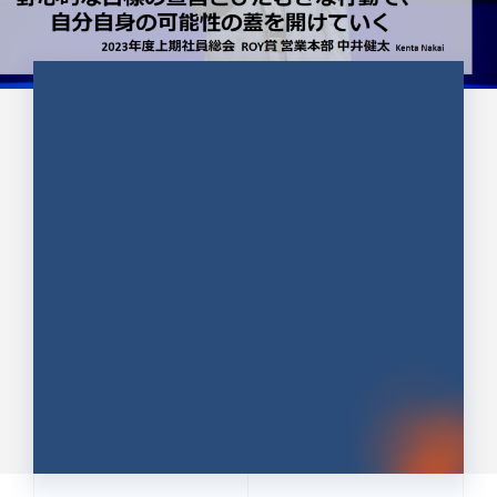
CULTURE 37
野心的な目標の宣言とひたむきな
行動で、自分自身の可能性の蓋を
開けていく ｜2023年度上期社...
中井 健太（なかい けんた）（PR TIMES 第二営業本
部副部長）
DATE:2024.01.17
セールス
新卒 総合職
社員インタビュー
PR TIMES