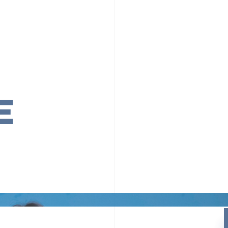
PR TIMESの想い
カルチャー
事業内容
ニュース
E
ちや文化