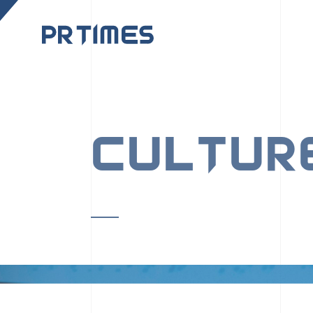
CORPORATE SITE
CULTUR
PR TIMESの行動者た