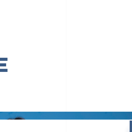
PR TIMESの想い
カルチャー
事業内容
ニュース
E
ちや文化