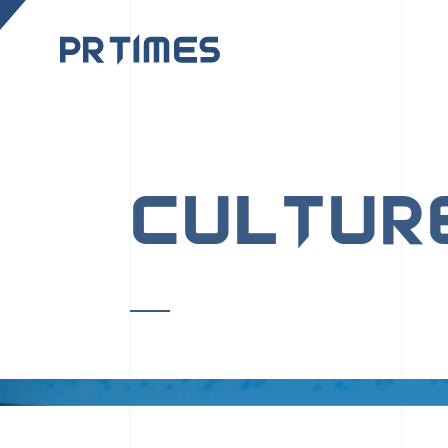
CORPORATE SITE
CULTUR
PR TIMESの行動者た