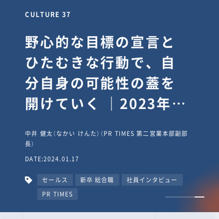
CULTURE 37
野心的な目標の宣言と
ひたむきな行動で、自
分自身の可能性の蓋を
開けていく ｜2023年度
上期社員総会受賞イン
中井 健太（なかい けんた）（PR TIMES 第二営業本部副部
タビュー #PR
長）
DATE:2024.01.17
TIMESな人たち
セールス
新卒 総合職
社員インタビュー
PR TIMES