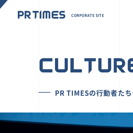
CORPORATE SITE
CULTUR
PR TIMESの行動者た