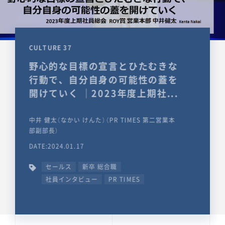
CULTURE 37
野心的な目標の宣言とひたむきな
行動で、自分自身の可能性の蓋を
開けていく ｜2023年度上期社...
中井 健太（なかい けんた）（PR TIMES 第二営業本
部副部長）
DATE:2024.01.17
セールス
新卒 総合職
社員インタビュー
PR TIMES