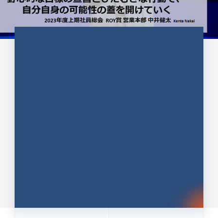
CULTURE 37
野心的な目標の宣言とひたむきな
行動で、自分自身の可能性の蓋を
開けていく ｜2023年度上期社...
中井 健太（なかい けんた）（PR TIMES 第二営業本
部副部長）
DATE:2024.01.17
セールス
新卒 総合職
社員インタビュー
PR TIMES