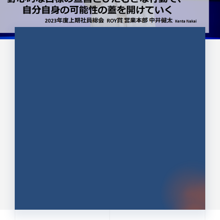
CULTURE 37
野心的な目標の宣言とひたむきな
行動で、自分自身の可能性の蓋を
開けていく ｜2023年度上期社...
中井 健太（なかい けんた）（PR TIMES 第二営業本
部副部長）
DATE:2024.01.17
セールス
新卒 総合職
社員インタビュー
PR TIMES