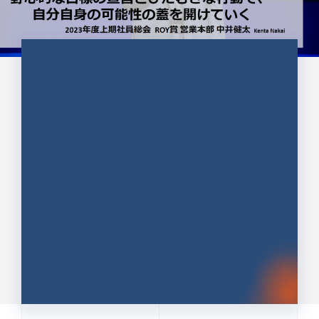
CULTURE 37
野心的な目標の宣言とひたむきな
行動で、自分自身の可能性の蓋を
開けていく ｜2023年度上期社...
中井 健太（なかい けんた）（PR TIMES 第二営業本
部副部長）
DATE:2024.01.17
セールス
新卒 総合職
社員インタビュー
PR TIMES