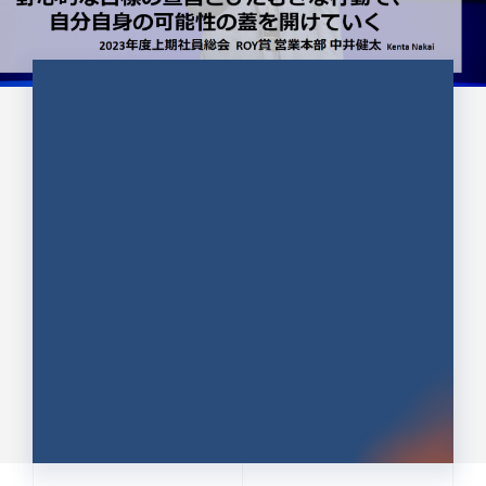
CULTURE 37
野心的な目標の宣言とひたむきな
行動で、自分自身の可能性の蓋を
開けていく ｜2023年度上期社...
中井 健太（なかい けんた）（PR TIMES 第二営業本
部副部長）
DATE:2024.01.17
セールス
新卒 総合職
社員インタビュー
PR TIMES