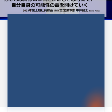
CULTURE 37
野心的な目標の宣言とひたむきな
行動で、自分自身の可能性の蓋を
開けていく ｜2023年度上期社...
中井 健太（なかい けんた）（PR TIMES 第二営業本
部副部長）
DATE:2024.01.17
セールス
新卒 総合職
社員インタビュー
PR TIMES