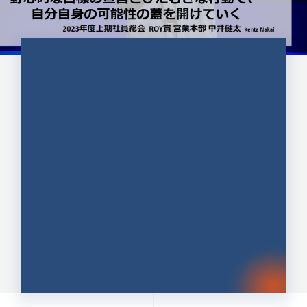
CULTURE 37
野心的な目標の宣言とひたむきな
行動で、自分自身の可能性の蓋を
開けていく ｜2023年度上期社...
中井 健太（なかい けんた）（PR TIMES 第二営業本
部副部長）
DATE:2024.01.17
セールス
新卒 総合職
社員インタビュー
PR TIMES