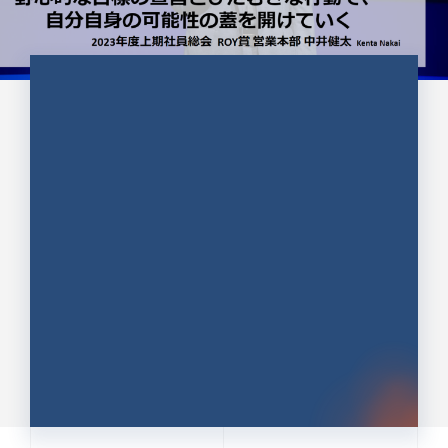
CULTURE 37
野心的な目標の宣言とひたむきな
行動で、自分自身の可能性の蓋を
開けていく ｜2023年度上期社...
中井 健太（なかい けんた）（PR TIMES 第二営業本
部副部長）
DATE:2024.01.17
セールス
新卒 総合職
社員インタビュー
PR TIMES