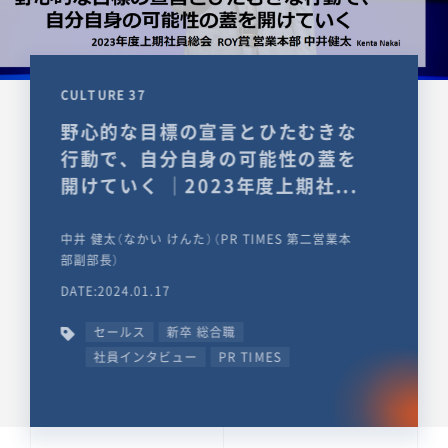
CULTURE 37
野心的な目標の宣言とひたむきな
行動で、自分自身の可能性の蓋を
開けていく ｜2023年度上期社...
中井 健太（なかい けんた）（PR TIMES 第二営業本
部副部長）
DATE:2024.01.17
セールス
新卒 総合職
社員インタビュー
PR TIMES