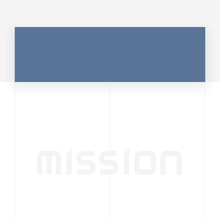
MISSION
行動者発の情報が、
人の心を揺さぶる
時代へ