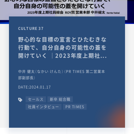
CULTURE 37
野心的な目標の宣言とひたむきな
行動で、自分自身の可能性の蓋を
開けていく ｜2023年度上期社...
中井 健太（なかい けんた）（PR TIMES 第二営業本
部副部長）
DATE:2024.01.17
セールス
新卒 総合職
社員インタビュー
PR TIMES