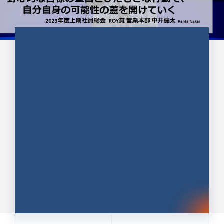
CULTURE 37
野心的な目標の宣言とひたむきな
行動で、自分自身の可能性の蓋を
開けていく ｜2023年度上期社...
中井 健太（なかい けんた）（PR TIMES 第二営業本
部副部長）
DATE:2024.01.17
セールス
新卒 総合職
社員インタビュー
PR TIMES