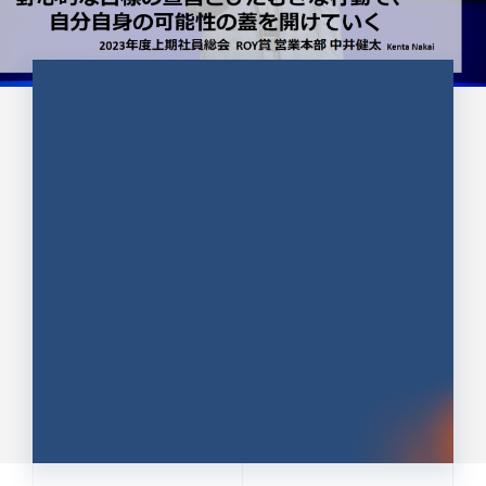
CULTURE 37
野心的な目標の宣言とひたむきな
行動で、自分自身の可能性の蓋を
開けていく ｜2023年度上期社...
中井 健太（なかい けんた）（PR TIMES 第二営業本
部副部長）
DATE:2024.01.17
セールス
新卒 総合職
社員インタビュー
PR TIMES