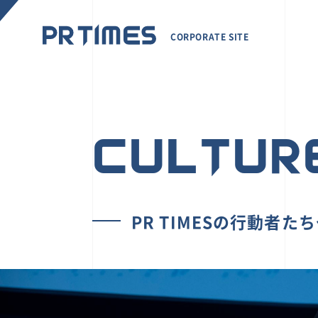
CORPORATE SITE
CULTUR
PR TIMESの行動者た