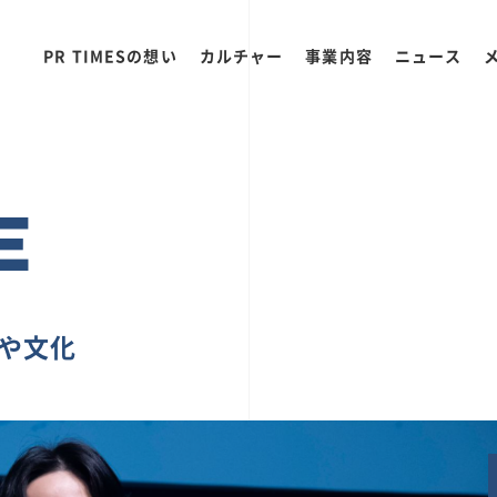
PR TIMESの想い
カルチャー
事業内容
ニュース
E
ちや文化