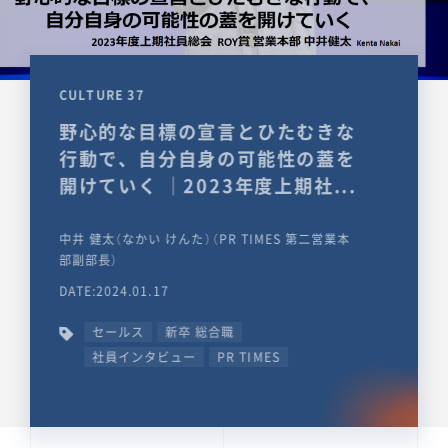
CULTURE 37
野心的な目標の宣言とひたむきな
行動で、自分自身の可能性の蓋を
開けていく ｜2023年度上期社...
中井 健太（なかい けんた）（PR TIMES 第二営業本
部副部長）
DATE:2024.01.17
セールス
新卒 総合職
社員インタビュー
PR TIMES