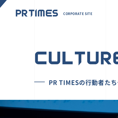
CORPORATE SITE
CULTUR
PR TIMESの行動者た