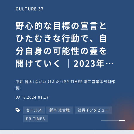
CULTURE 37
野心的な目標の宣言と
ひたむきな行動で、自
分自身の可能性の蓋を
開けていく ｜2023年度
上期社員総会受賞イン
中井 健太（なかい けんた）（PR TIMES 第二営業本部副部
タビュー #PR
長）
DATE:2024.01.17
TIMESな人たち
セールス
新卒 総合職
社員インタビュー
PR TIMES