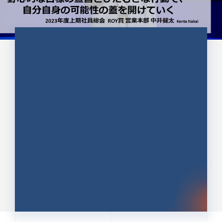
CULTURE 37
野心的な目標の宣言とひたむきな
行動で、自分自身の可能性の蓋を
開けていく ｜2023年度上期社...
中井 健太（なかい けんた）（PR TIMES 第二営業本
部副部長）
DATE:2024.01.17
セールス
新卒 総合職
社員インタビュー
PR TIMES