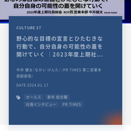
CULTURE 37
野心的な目標の宣言とひたむきな
行動で、自分自身の可能性の蓋を
開けていく ｜2023年度上期社...
中井 健太（なかい けんた）（PR TIMES 第二営業本
部副部長）
DATE:2024.01.17
セールス
新卒 総合職
社員インタビュー
PR TIMES