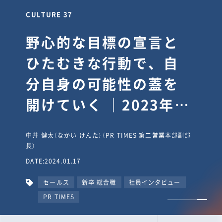
CULTURE 30
逆境では自分のスタン
スを変え“予想を裏切
り、期待を超える”【真
輔塾・前編】
山田真輔（やまだ しんすけ）（執行役員 兼 Jooto事業部
長）
DATE:2023.09.08
カルチャー
CxO
キャリア入社
Jooto