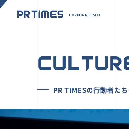
CORPORATE SITE
CULTUR
PR TIMESの行動者た