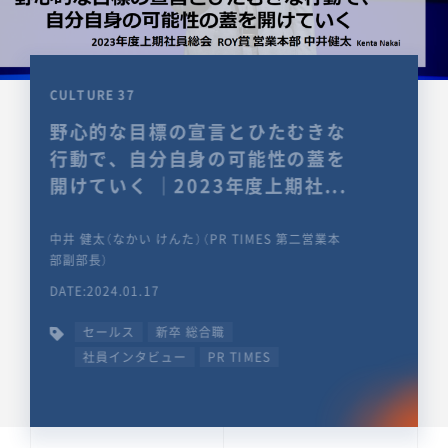
CULTURE 37
野心的な目標の宣言とひたむきな
行動で、自分自身の可能性の蓋を
開けていく ｜2023年度上期社...
中井 健太（なかい けんた）（PR TIMES 第二営業本
部副部長）
DATE:2024.01.17
セールス
新卒 総合職
社員インタビュー
PR TIMES