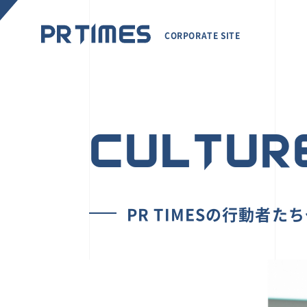
CORPORATE SITE
CULTUR
PR TIMESの行動者た