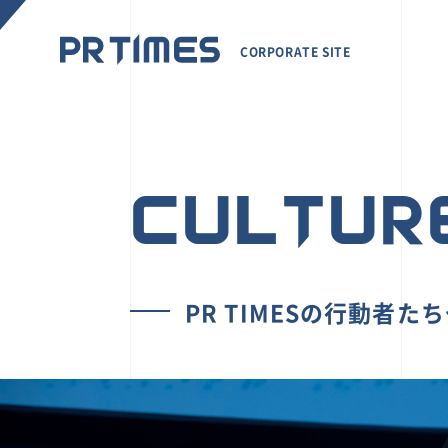
CORPORATE SITE
CULTUR
PR TIMESの行動者た