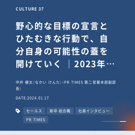
CULTURE 30
逆境では自分のスタン
スを変え“予想を裏切
り、期待を超える”【真
輔塾・前編】
山田真輔（やまだ しんすけ）（執行役員 兼 Jooto事業部
長）
DATE:2023.09.08
カルチャー
CxO
キャリア入社
Jooto