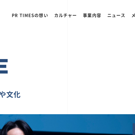
PR TIMESの想い
カルチャー
事業内容
ニュース
E
ちや文化