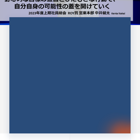
CULTURE 37
野心的な目標の宣言とひたむきな
行動で、自分自身の可能性の蓋を
開けていく ｜2023年度上期社...
中井 健太（なかい けんた）（PR TIMES 第二営業本
部副部長）
DATE:2024.01.17
セールス
新卒 総合職
社員インタビュー
PR TIMES