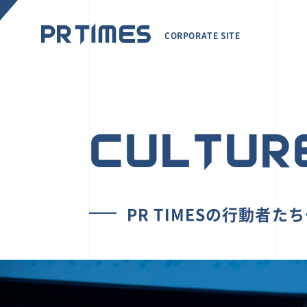
CORPORATE SITE
CULTUR
PR TIMESの行動者た