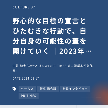
CULTURE 30
逆境では自分のスタン
スを変え“予想を裏切
り、期待を超える”【真
輔塾・前編】
山田真輔（やまだ しんすけ）（執行役員 兼 Jooto事業部
長）
DATE:2023.09.08
カルチャー
CxO
キャリア入社
Jooto